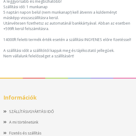
A leggyorsabb és megbízhatóbb!
Szállítási idő: 1 munkanap
5 naptári napon belül (nem munkanap!) kell átvenni a küldeményt
másképp visszaszállításra kerül.
Utánvétesen fizethetsz az automatánál bankkártyával. Abban az esetben
+599ft kerül felszámításra.
14000ft feletti termék érték esetén a szállítási INGYENES előre fizetéssel!
A szállítási időt a szállítótól kapjuk meg és tájékoztató jellegűek.
Nem vállalunk felelősséget a szállításért!
Információk
SZÁLLÍTÁSI/GYÁRTÁSI IDŐ
A mi történetünk
Fizetés és szállítás