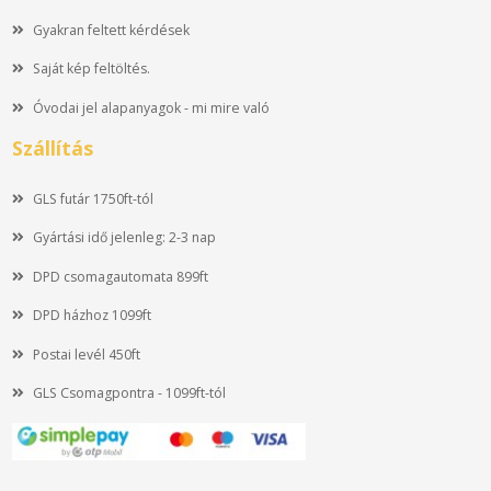
Gyakran feltett kérdések
Saját kép feltöltés.
Óvodai jel alapanyagok - mi mire való
Szállítás
GLS futár 1750ft-tól
Gyártási idő jelenleg: 2-3 nap
DPD csomagautomata 899ft
DPD házhoz 1099ft
Postai levél 450ft
GLS Csomagpontra - 1099ft-tól