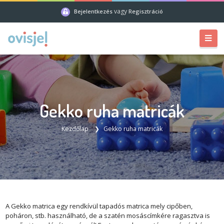
vagy
Bejelentkezés
Regisztráció
Gekko ruha matricák
Kezdőlap
Gekko ruha matricák
A Gekko matrica egy rendkívül tapadós matrica mely cipőben,
poháron, stb. használható, de a szatén mosáscímkére ragasztva is