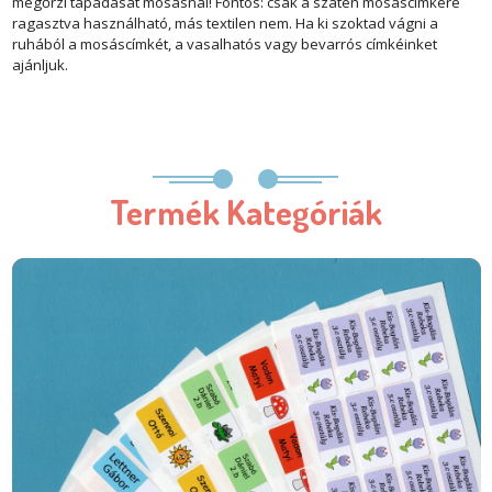
megőrzi tapadását mosásnál! Fontos: csak a szatén mosáscímkére
ragasztva használható, más textilen nem. Ha ki szoktad vágni a
ruhából a mosáscímkét, a vasalhatós vagy bevarrós címkéinket
ajánljuk.
Termék Kategóriák