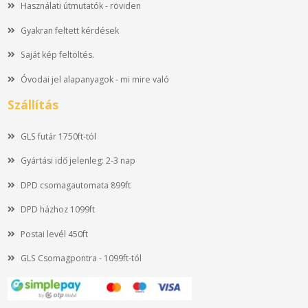
Használati útmutatók - röviden
Gyakran feltett kérdések
Saját kép feltöltés.
Óvodai jel alapanyagok - mi mire való
Szállítás
GLS futár 1750ft-tól
Gyártási idő jelenleg: 2-3 nap
DPD csomagautomata 899ft
DPD házhoz 1099ft
Postai levél 450ft
GLS Csomagpontra - 1099ft-tól