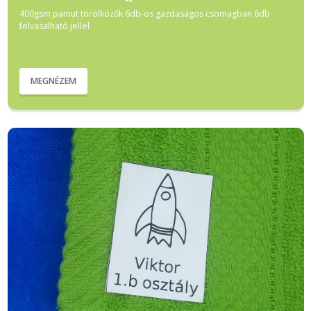
400gsm pamut törölközők 6db-os gazdaságos csomagban 6db
felvasalható jellel
MEGNÉZEM