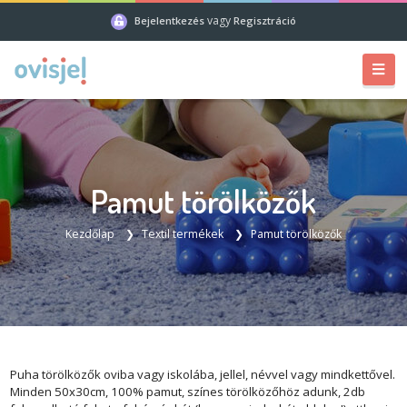
vagy
Bejelentkezés
Regisztráció
Pamut törölközők
Kezdőlap
Textil termékek
Pamut törölközők
Puha törölközők oviba vagy iskolába, jellel, névvel vagy mindkettővel.
Minden 50x30cm, 100% pamut, színes törölközőhöz adunk, 2db