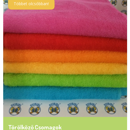
Többet olcsóbban!
Törölköző Csomagok