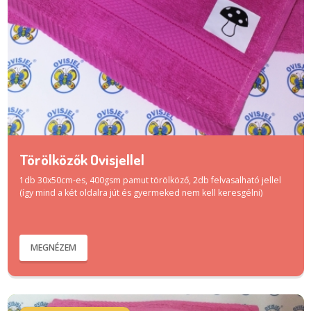
Törölközők Ovisjellel
1db 30x50cm-es, 400gsm pamut törölköző, 2db felvasalható jellel
(így mind a két oldalra jút és gyermeked nem kell keresgélni)
MEGNÉZEM