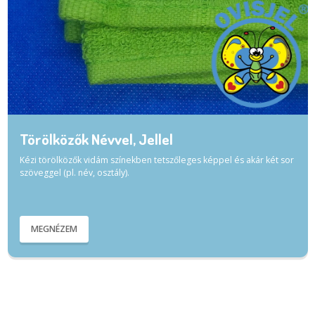
Törölközők Névvel, Jellel
Kézi törölközők vidám színekben tetszőleges képpel és akár két sor
szöveggel (pl. név, osztály).
MEGNÉZEM