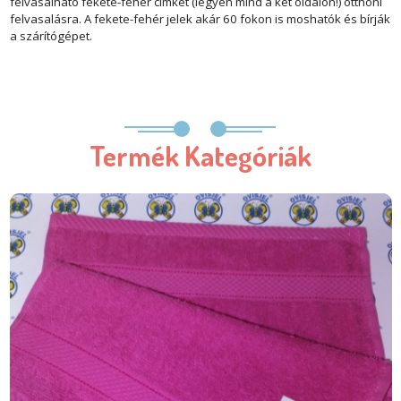
felvasalható fekete-fehér címkét (legyen mind a két oldalon!) otthoni
felvasalásra. A fekete-fehér jelek akár 60 fokon is moshatók és bírják
a szárítógépet.
Termék Kategóriák