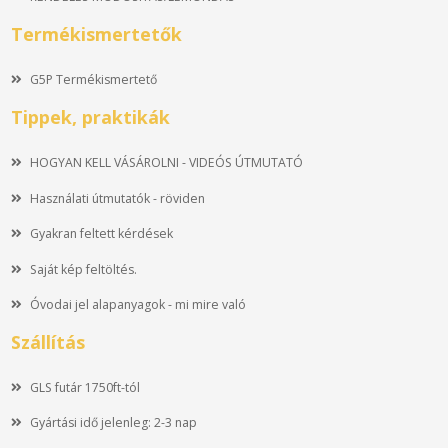
Termékismertetők
G5P Termékismertető
Tippek, praktikák
HOGYAN KELL VÁSÁROLNI - VIDEÓS ÚTMUTATÓ
Használati útmutatók - röviden
Gyakran feltett kérdések
Saját kép feltöltés.
Óvodai jel alapanyagok - mi mire való
Szállítás
GLS futár 1750ft-tól
Gyártási idő jelenleg: 2-3 nap